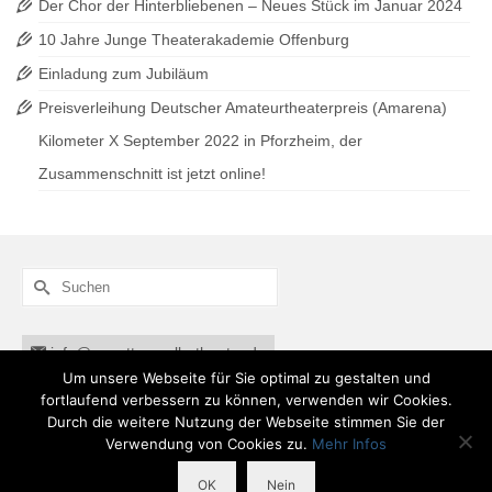
Der Chor der Hinterbliebenen – Neues Stück im Januar 2024
10 Jahre Junge Theaterakademie Offenburg
Einladung zum Jubiläum
Preisverleihung Deutscher Amateurtheaterpreis (Amarena)
Kilometer X September 2022 in Pforzheim, der
Zusammenschnitt ist jetzt online!
Suche
nach:
info@annettemuellertheater.de
Um unsere Webseite für Sie optimal zu gestalten und
fortlaufend verbessern zu können, verwenden wir Cookies.
Durch die weitere Nutzung der Webseite stimmen Sie der
Verwendung von Cookies zu.
Mehr Infos
Impressum
Datenschutz
Anmelden
OK
Nein
© 2026 ANNETTE MÜLLER