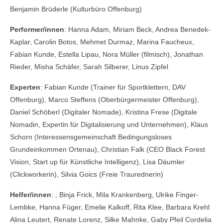
Benjamin Brüderle (Kulturbüro Offenburg)
Performer/innen
: Hanna Adam, Miriam Beck, Andrea Benedek-
Kaplar, Carolin Botos, Mehmet Durmaz, Marina Faucheux,
Fabian Kunde, Estella Lipau, Nora Müller (filmisch), Jonathan
Rieder, Misha Schäfer, Sarah Silberer, Linus Zipfel
Experten
: Fabian Kunde (Trainer für Sportklettern, DAV
Offenburg), Marco Steffens (Oberbürgermeister Offenburg),
Daniel Schöberl (Digitaler Nomade), Kristina Frese (Digitale
Nomadin, Expertin für Digitalisierung und Unternehmen), Klaus
Schorn (Interessensgemeinschaft Bedingungsloses
Grundeinkommen Ortenau), Christian Falk (CEO Black Forest
Vision, Start up für Künstliche Intelligenz), Lisa Däumler
(Clickworkerin), Silvia Goics (Freie Traurednerin)
Helfer/innen
: , Binja Frick, Mila Krankenberg, Ulrike Finger-
Lembke, Hanna Füger, Emelie Kalkoff, Rita Klee, Barbara Krehl
Alina Leutert, Renate Lorenz, Silke Mahnke, Gaby Pfeil Cordelia